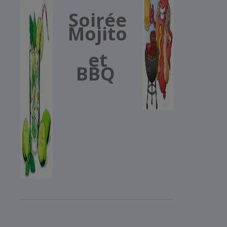
Soirée
Mojito
Plan Géneral
Mise à l’eau
et
BBQ