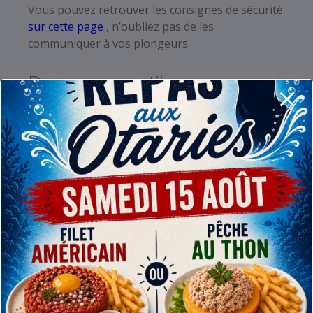
Vous pouvez retrouver les consignes de sécurité
sur cette page
, n’oubliez pas de les
communiquer à vos plongeurs
Documents utiles :
feuille de
palanquées
Règlement
ordre
intérieur –
AG 01-
2024
Plans carrière :