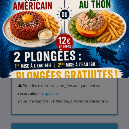
A l’entrainement (infos et baptême piscine)
Rue de Gand, 1 – 7800 Ath
De Septembre à Juin : les mardis de 20h00 à 21h00
sauf pendant les semaines de congés scolaires (*)
A la carrière (infos et plongées)
Chaussée de Mons, 419 – 7810 Maffle (Ath)
Toute l’année : les 1er, 3e et 5e dimanche du mois
de 13h00 à 18h00 (*)
Juillet-Août : le vendredi soir de 18h00 à 00h00 (*)
Pour les externes : plongées uniquement sur
réservation !
cliquez ici
(*) sauf exception : vérifiez toujours notre calendrier !