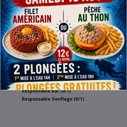
Demande de réservation à cet
événement
Les réservations ne sont pas accessibles pour
cet évènement.
Réservations
Plongeurs Membres (5/30)
Plongeurs Externes (4/25)
Responsable Bar (0/1)
Responsable Gonflage (0/1)