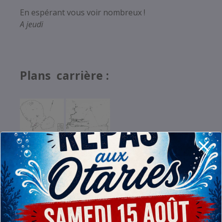
En espérant vous voir nombreux !
A jeudi
Plans carrière :
Plan général
Plan détail
Documents utiles :
feuille de
palanquées
ROI