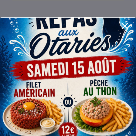
RETROUVEZ-NOUS
A l’entrainement (infos et baptême piscine)
Rue de Gand, 1 – 7800 Ath
De Septembre à Juin : les mardis de 20h00 à 21h00
sauf pendant les semaines de congés scolaires (*)
A la carrière (infos et plongées)
Chaussée de Mons, 419 – 7810 Maffle (Ath)
Toute l’année : les 1er, 3e et 5e dimanche du mois
de 13h00 à 18h00 (*)
Juillet-Août : le vendredi soir de 18h00 à 00h00 (*)
Pour les externes : plongées uniquement sur