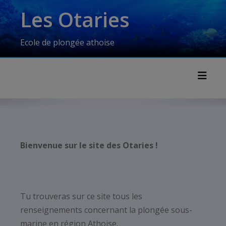
Skip
modal-check
Les Otaries
to
content
Ecole de plongée athoise
Toggl
Bienvenue sur le site des Otaries !
Tu trouveras sur ce site tous les
renseignements concernant la plongée sous-
marine en région Athoise.