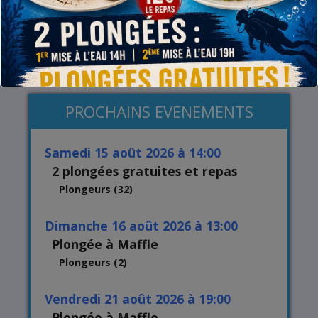
Pour les externes : plongées uniquement sur
réservation !
cliquez ici
(*) sauf exception : vérifiez toujours notre calendrier !
PROCHAINS EVENEMENTS
samedi 15 août 2026 à 14:00
2 plongées gratuites et repas
Plongeurs (32)
dimanche 16 août 2026 à 13:00
Plongée à Maffle
Plongeurs (2)
vendredi 21 août 2026 à 19:00
Plongée à Maffle