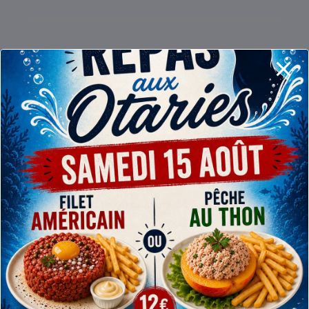
RETROUVEZ-NOUS
A l’entrainement (infos et baptême piscine)
Rue de Gand, 1 – 7800 Ath
De Septembre à Juin : les mardis de 20h00 à 21h00
sauf pendant les semaines de congés scolaires (*)
A la carrière (infos et plongées)
Chaussée de Mons, 419 – 7810 Maffle (Ath)
Toute l’année : les 1er, 3e et 5e dimanche du mois
de 13h00 à 18h00 (*)
Juillet-Août : le vendredi soir de 18h00 à 00h00 (*)