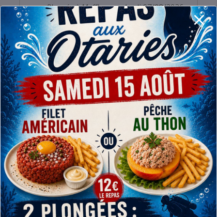
Plongée à Maffle
- vendredi 07/08/2026
- 19 h 00 min - 23 h 45 min
Tout voir
PLUS D’INFOS
Plongée carrière de
Maffle (clubs extérieurs)
Prochain évènement