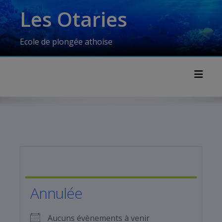
Skip
modal-check
Les Otaries
to
content
Ecole de plongée athoise
Toggl
Annulée
Aucuns évènements à venir