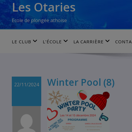
Les Otaries
Skip
to
content
Ecole de plongée athoise
LE CLUB
L’ÉCOLE
LA CARRIÈRE
CONTA
Winter Pool (8)
22/11/2024