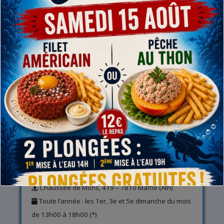
Vous devez
vous connecter
pour publier un
commentaire.
RETROUVEZ-NOUS
A l’entrainement (infos et baptême piscine)
Rue de Gand, 1 – 7800 Ath
De Septembre à Juin : les mardis de 20h00 à 21h00
sauf pendant les semaines de congés scolaires (*)
A la carrière (infos et plongées)
Chaussée de Mons, 419 – 7810 Maffle (Ath)
Toute l’année : les 1er, 3e et 5e dimanche du mois
de 13h00 à 18h00 (*)