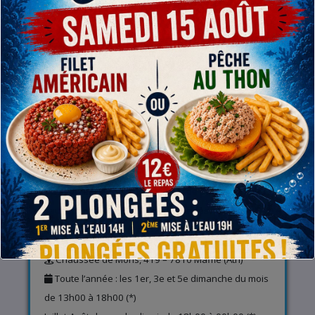
Responsable Gonflage (0/1)
RETROUVEZ-NOUS
A l’entrainement (infos et baptême piscine)
Rue de Gand, 1 – 7800 Ath
De Septembre à Juin : les mardis de 20h00 à 21h00
sauf pendant les semaines de congés scolaires (*)
A la carrière (infos et plongées)
Chaussée de Mons, 419 – 7810 Maffle (Ath)
Toute l’année : les 1er, 3e et 5e dimanche du mois
de 13h00 à 18h00 (*)