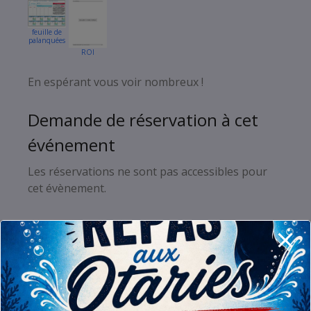
feuille de
palanquées
ROI
Plan Géneral
Mise à l’eau
En espérant vous voir nombreux !
Demande de réservation à cet
événement
Les réservations ne sont pas accessibles pour
cet évènement.
Réservations
Plongeurs Membres (5/25)
Plongeur(s) Externe(s) (3/25)
Responsable Bar (1/1)