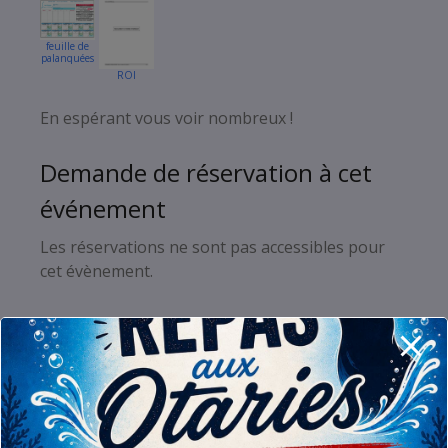
feuille de
palanquées
ROI
Plan Géneral
Mise à l’eau
En espérant vous voir nombreux !
Demande de réservation à cet
événement
Les réservations ne sont pas accessibles pour
cet évènement.
Réservations
Plongeurs Membres (5/25)
Plongeur(s) Externe(s) (0/25)
Responsable Bar (1/1)