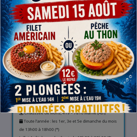
Responsable Gonflage (0/1)
RETROUVEZ-NOUS
A l’entrainement (infos et baptême piscine)
Rue de Gand, 1 – 7800 Ath
De Septembre à Juin : les mardis de 20h00 à 21h00
sauf pendant les semaines de congés scolaires (*)
A la carrière (infos et plongées)
Chaussée de Mons, 419 – 7810 Maffle (Ath)
Toute l’année : les 1er, 3e et 5e dimanche du mois
de 13h00 à 18h00 (*)