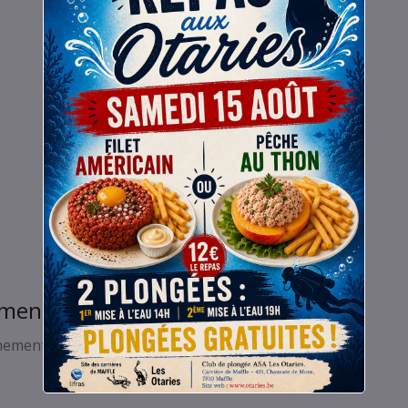
ement
ènement.