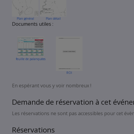
Plan général
Plan détail
Documents utiles :
Plan Géneral
Mise à l’eau
feuille de palanquées
ROI
En espérant vous y voir nombreux !
Demande de réservation à cet évén
Les réservations ne sont pas accessibles pour cet év
Réservations