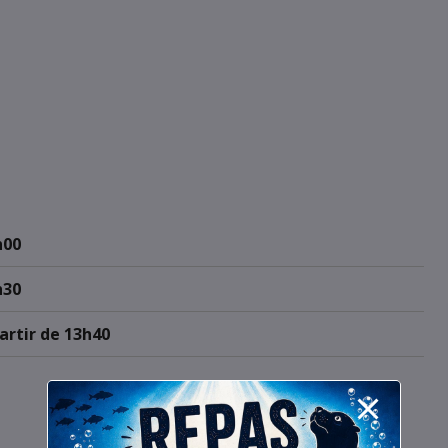
h00
h30
artir de 13h40