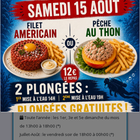
RETROUVEZ-NOUS
A l’entrainement (infos et baptême piscine)
Rue de Gand, 1 – 7800 Ath
De Septembre à Juin : les mardis de 20h00 à 21h00
sauf pendant les semaines de congés scolaires (*)
A la carrière (infos et plongées)
Chaussée de Mons, 419 – 7810 Maffle (Ath)
Toute l’année : les 1er, 3e et 5e dimanche du mois
de 13h00 à 18h00 (*)
Juillet-Août : le vendredi soir de 18h00 à 00h00 (*)