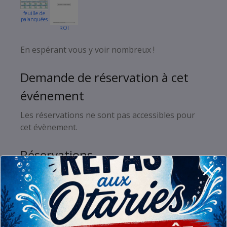
feuille de
palanquées
ROI
En espérant vous y voir nombreux !
Plan Géneral
Mise à l’eau
Demande de réservation à cet
événement
Les réservations ne sont pas accessibles pour
cet évènement.
Réservations
Plongeurs Membres (4/25)
Plongeurs Externes (0/25)
Responsable Bar (0/1)
Responsable Gonflage (0/1)